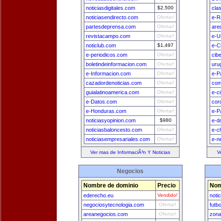
noticiasdigitales.com
$2,500
cla
noticiasendirecto.com
Ofertar!
e-R
partesdeprensa.com
Ofertar!
are
revistacampo.com
Ofertar!
e-U
noticlub.com
$1,497
e-C
e-periodicos.com
Ofertar!
cib
boletindeinformacion.com
Ofertar!
uru
e-Informacion.com
Ofertar!
e-P
cazadordenoticias.com
Ofertar!
com
guialatinoamerica.com
Ofertar!
e-c
e-Datos.com
Ofertar!
cor
e-Honduras.com
Ofertar!
e-P
noticiasyopinion.com
$980
e-d
noticiasbaloncesto.com
Ofertar!
e-c
noticiasempresariales.com
Ofertar!
e-n
Ver mas de InformaciÃ³n Y Noticias
V
Negocios
Nombre de dominio
Precio
Nom
ederecho.eu
Vendido!
noti
negociosytecnologia.com
Ofertar!
futb
areanegocios.com
Ofertar!
zona