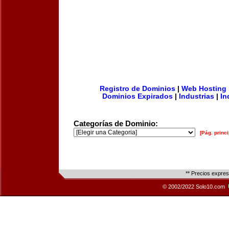
Registro de Dominios
|
Web Hosting
Dominios Expirados
|
Industrias
|
In
Categorías de Dominio:
[Pág. princi
** Precios expre
© 2002/2022 Solo10.com