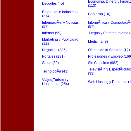
Economia, Dinero y Finan
Deportes (45)
(113)
Empresas e Industrias
Gobierno (16)
(374)
InformaciÃ³n y Noticias
InformÃ¡tica y ComputaciÃ
(57)
(57)
Internet (99)
Juegos y Entretenimiento (
Marketing y Publicidad
Medicina (9)
(122)
Negocios (385)
Ofertas de la Semana (12)
Portales (231)
Profesiones y Empleo (169
Salud (30)
Sin Clasificar (982)
TelevisiÃ³n y EspectÃ¡culo
TecnologÃ­a (43)
(33)
Viajes,Turismo y
Web Hosting y Dominios (
Hospedaje (254)