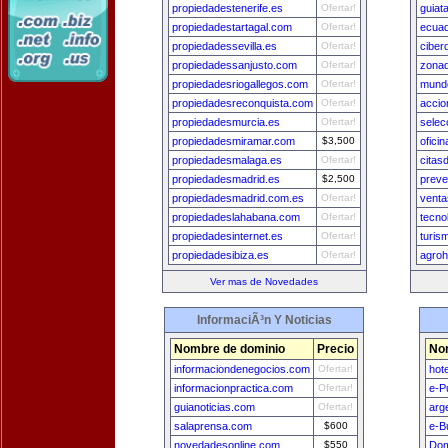
propiedadestenerife.es
Ofertar!
guiat
propiedadestartagal.com
Ofertar!
ecuad
propiedadessevilla.es
Ofertar!
ciber
propiedadessanjusto.com
Ofertar!
zona
propiedadesriogallegos.com
Ofertar!
mund
propiedadesreconquista.com
Ofertar!
accio
propiedadesmurcia.es
Ofertar!
selec
propiedadesmiramar.com
$3,500
ofici
propiedadesmalaga.es
Ofertar!
citas
propiedadesmadrid.es
$2,500
preve
propiedadesmadrid.com.es
Ofertar!
venta
propiedadeslahabana.com
Ofertar!
tecno
propiedadesinternet.es
Ofertar!
turis
propiedadesibiza.es
Ofertar!
agroh
Ver mas de Novedades
InformaciÃ³n Y Noticias
Nombre de dominio
Precio
No
informaciondenegocios.com
Ofertar!
hot
informacionpractica.com
Ofertar!
e-P
guianoticias.com
Ofertar!
arg
salaprensa.com
$600
e-B
novedadesonline.com
$550
Dom