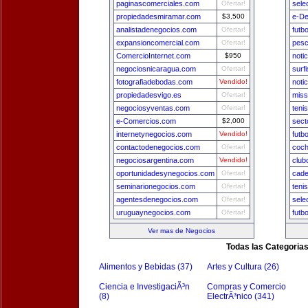
paginascomerciales.com
Ofertar!
sele
propiedadesmiramar.com
$3,500
e-De
analistadenegocios.com
Ofertar!
futb
expansioncomercial.com
Ofertar!
pesc
ComercioInternet.com
$950
noti
negociosnicaragua.com
Ofertar!
surf
fotografiadebodas.com
Vendido!
noti
propiedadesvigo.es
Ofertar!
miss
negociosyventas.com
Ofertar!
teni
e-Comercios.com
$2,000
sect
internetynegocios.com
Vendido!
futb
contactodenegocios.com
Ofertar!
coch
negociosargentina.com
Vendido!
club
oportunidadesynegocios.com
Ofertar!
cade
seminarionegocios.com
Ofertar!
teni
agentesdenegocios.com
Ofertar!
sele
uruguaynegocios.com
Ofertar!
futb
Ver mas de Negocios
Todas las Categoria
Alimentos y Bebidas (37)
Artes y Cultura (26)
Ciencia e InvestigaciÃ³n
Compras y Comercio
(8)
ElectrÃ³nico (341)