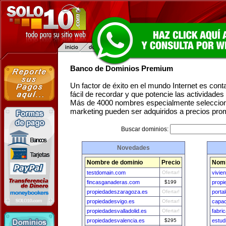
Banco de Dominios Premium
Un factor de éxito en el mundo Internet es con
fácil de recordar y que potencie las actividade
Más de 4000 nombres especialmente seleccion
marketing pueden ser adquiridos a precios pro
Buscar dominios:
Novedades
Nombre de dominio
Precio
Nomb
testdomain.com
Ofertar!
vivie
fincasganaderas.com
$199
propi
propiedadeszaragoza.es
Ofertar!
porta
propiedadesvigo.es
Ofertar!
capac
propiedadesvalladolid.es
Ofertar!
fabri
propiedadesvalencia.es
$295
estud