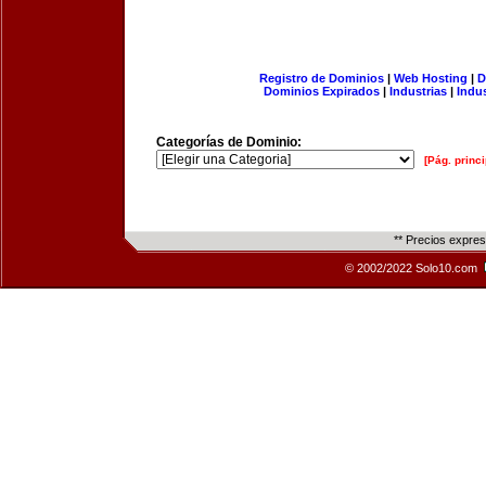
Registro de Dominios
|
Web Hosting
|
D
Dominios Expirados
|
Industrias
|
Indu
Categorías de Dominio:
[Pág. princi
** Precios expre
© 2002/2022 Solo10.com