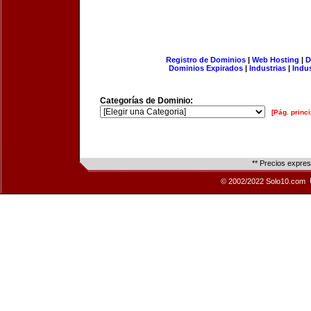
Registro de Dominios
|
Web Hosting
|
D
Dominios Expirados
|
Industrias
|
Indu
Categorías de Dominio:
[Pág. princi
** Precios expre
© 2002/2022 Solo10.com