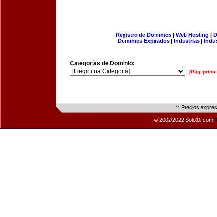
Registro de Dominios
|
Web Hosting
|
D
Dominios Expirados
|
Industrias
|
Indu
Categorías de Dominio:
[Pág. princi
** Precios expre
© 2002/2022 Solo10.com