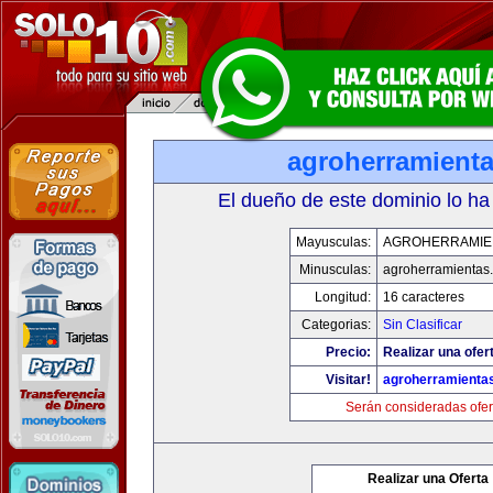
agroherramient
El dueño de este dominio lo ha
Mayusculas:
AGROHERRAMIE
Minusculas:
agroherramientas
Longitud:
16 caracteres
Categorias:
Sin Clasificar
Precio:
Realizar una ofer
Visitar!
agroherramienta
Serán consideradas ofer
Realizar una Oferta