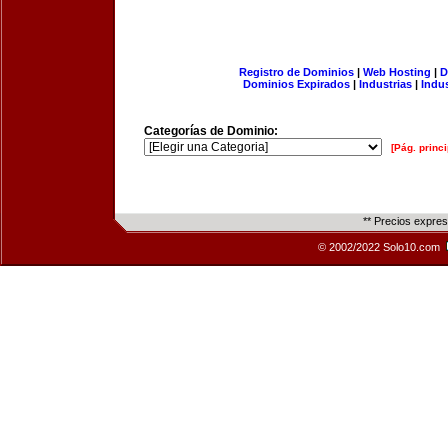
Registro de Dominios
|
Web Hosting
|
D
Dominios Expirados
|
Industrias
|
Indu
Categorías de Dominio:
[Pág. princi
** Precios expre
© 2002/2022 Solo10.com