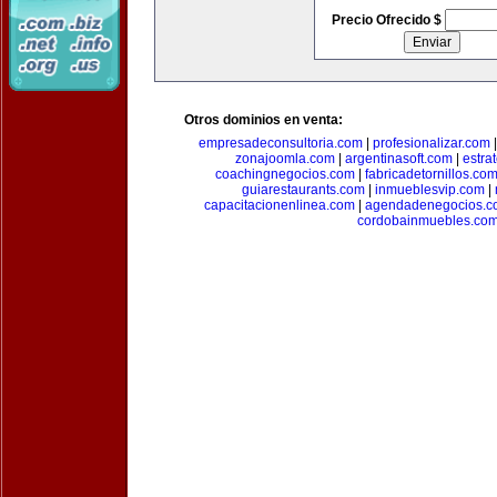
Precio Ofrecido $
Otros dominios en venta:
empresadeconsultoria.com
|
profesionalizar.com
zonajoomla.com
|
argentinasoft.com
|
estra
coachingnegocios.com
|
fabricadetornillos.co
guiarestaurants.com
|
inmueblesvip.com
|
capacitacionenlinea.com
|
agendadenegocios.c
cordobainmuebles.co