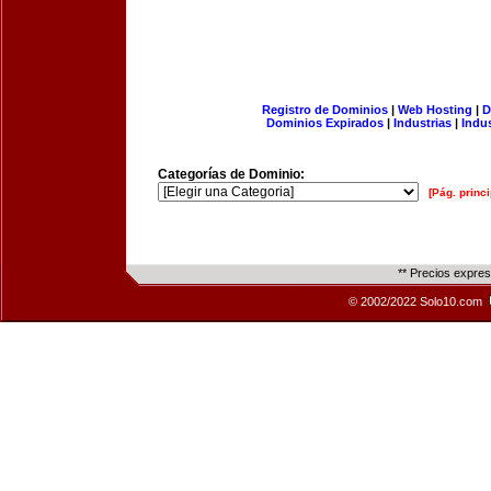
Registro de Dominios
|
Web Hosting
|
D
Dominios Expirados
|
Industrias
|
Indu
Categorías de Dominio:
[Pág. princi
** Precios expre
© 2002/2022 Solo10.com