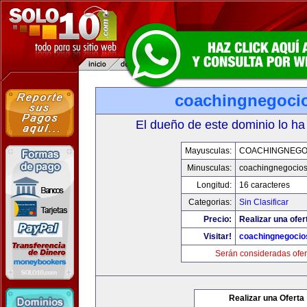
coachingnegoci
El dueño de este dominio lo ha
Mayusculas:
COACHINGNEGO
Minusculas:
coachingnegocio
Longitud:
16 caracteres
Categorias:
Sin Clasificar
Precio:
Realizar una ofer
Visitar!
coachingnegocio
Serán consideradas ofer
Realizar una Oferta