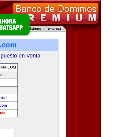
a.com
 puesto en Venta
INA.COM
com
rta!
.com
tas