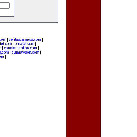
.com
|
ventascampos.com
|
tel.com
|
e-natal.com
|
m
|
canalargentina.com
|
s.com
|
guiarawson.com
|
com
|