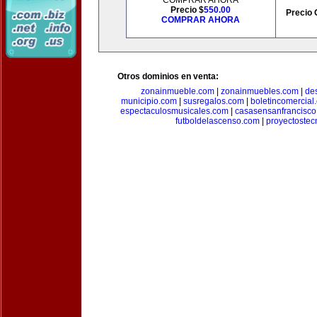
COMPRAR AHORA
Precio $
550.00
Precio 
COMPRAR AHORA
Otros dominios en venta:
zonainmueble.com
|
zonainmuebles.com
|
de
municipio.com
|
susregalos.com
|
boletincomercial
espectaculosmusicales.com
|
casasensanfrancisco
futboldelascenso.com
|
proyectostec