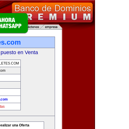
tes.com
 puesto en Venta
LETES.COM
.com
s.com
tas
ealizar una Oferta