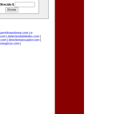
Ofrecido $
sarrollosenlinea.com
|
e-
.com
|
detectordebilletes.com
|
.com
|
directorioecuador.com
|
nologicos.com
|