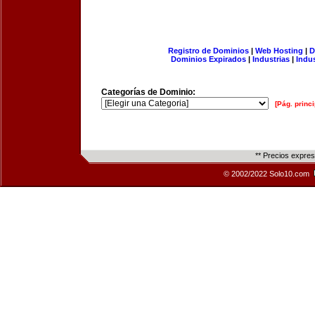
Registro de Dominios
|
Web Hosting
|
D
Dominios Expirados
|
Industrias
|
Indu
Categorías de Dominio:
[Pág. princi
** Precios expre
© 2002/2022 Solo10.com