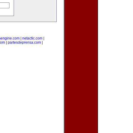
nengine.com
|
netactic.com
|
com
|
partesdeprensa.com
|