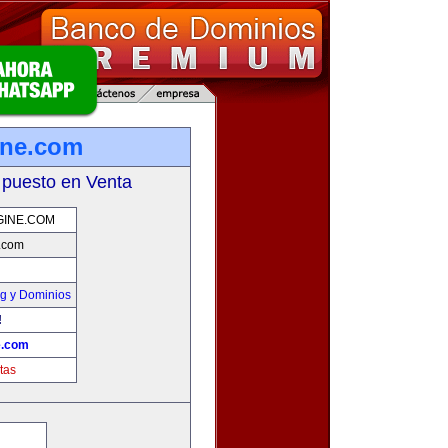
ine.com
 puesto en Venta
GINE.COM
.com
g y Dominios
!
e.com
tas