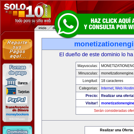
monetizationeng
El dueño de este dominio lo ha
Mayusculas:
MONETIZATIONEN
Minusculas:
monetizationengine
Longitud:
18 caracteres
Categorias:
Internet
,
Web Hostin
Precio:
Realizar una oferta
Visitar!
monetizationengin
Serán consideradas ofer
Realizar una Oferta