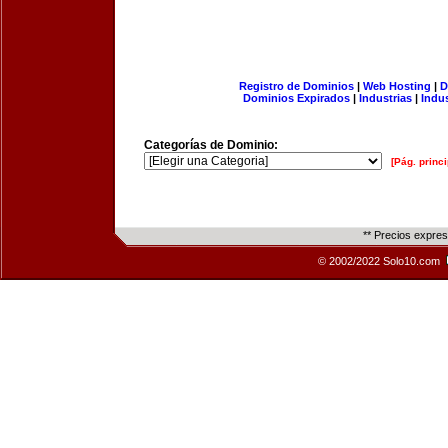
Registro de Dominios
|
Web Hosting
|
D
Dominios Expirados
|
Industrias
|
Indu
Categorías de Dominio:
[Pág. princi
** Precios expre
© 2002/2022 Solo10.com