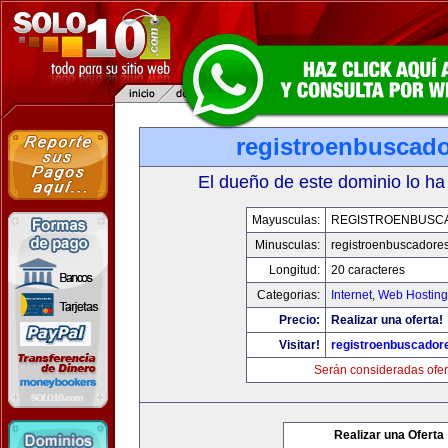
registroenbuscad
El dueño de este dominio lo ha
Mayusculas:
REGISTROENBUSC
Minusculas:
registroenbuscadore
Longitud:
20 caracteres
Categorias:
Internet
,
Web Hosting
Precio:
Realizar una oferta!
Visitar!
registroenbuscador
Serán consideradas ofer
Realizar una Oferta