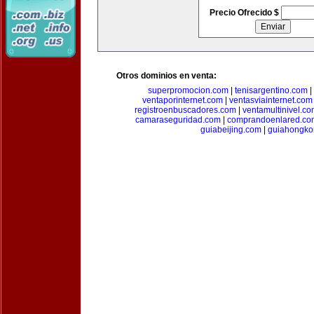
Precio Ofrecido $
Otros dominios en venta:
superpromocion.com
|
tenisargentino.com
|
ventaporinternet.com
|
ventasviainternet.com
registroenbuscadores.com
|
ventamultinivel.c
camaraseguridad.com
|
comprandoenlared.co
guiabeijing.com
|
guiahongko