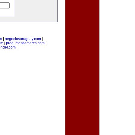
om
|
negociosuruguay.com
|
om
|
productosdemarca.com
|
ender.com
|