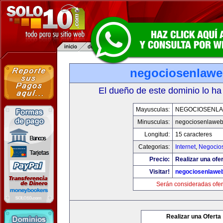
negociosenlaw
El dueño de este dominio lo ha
Mayusculas:
NEGOCIOSENL
Minusculas:
negociosenlawe
Longitud:
15 caracteres
Categorias:
Internet
,
Negocio
Precio:
Realizar una ofer
Visitar!
negociosenlawe
Serán consideradas ofer
Realizar una Oferta