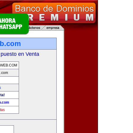
eb.com
 puesto en Venta
AWEB.COM
b.com
s
ta!
b.com
tas