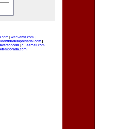
s.com
|
webventa.com
|
|
identidadempresarial.com
|
inversor.com
|
guiaemail.com
|
detemporada.com
|