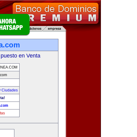
ea.com
 puesto en Venta
INEA.COM
.com
y Ciudades
ta!
a.com
tas