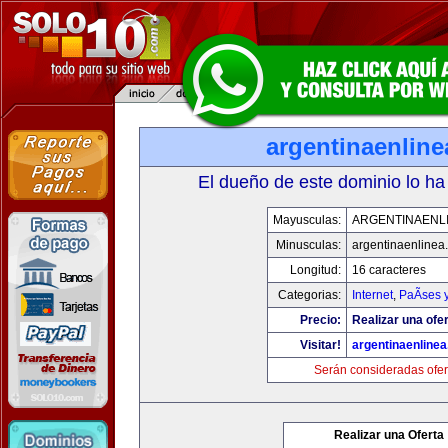
argentinaenlin
El dueño de este dominio lo ha
Mayusculas:
ARGENTINAENL
Minusculas:
argentinaenlinea
Longitud:
16 caracteres
Categorias:
Internet
,
PaÃ­ses 
Precio:
Realizar una ofer
Visitar!
argentinaenline
Serán consideradas ofer
Realizar una Oferta