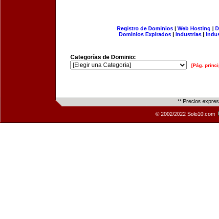
Registro de Dominios
|
Web Hosting
|
D
Dominios Expirados
|
Industrias
|
Indu
Categorías de Dominio:
[Pág. princi
** Precios expre
© 2002/2022 Solo10.com