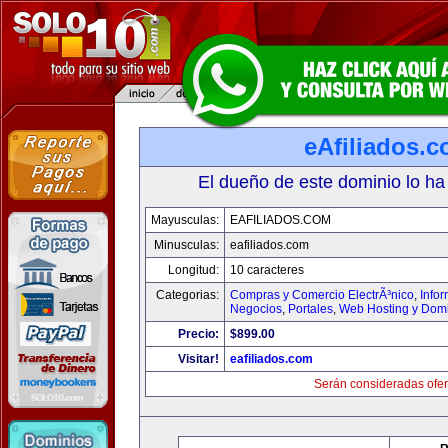
eAfiliados.
El dueño de este dominio lo ha
Mayusculas:
EAFILIADOS.COM
Minusculas:
eafiliados.com
Longitud:
10 caracteres
Categorias:
Compras y Comercio ElectrÃ³nico
,
Info
Negocios
,
Portales
,
Web Hosting y Dom
Precio:
$899.00
Visitar!
eafiliados.com
Serán consideradas ofer