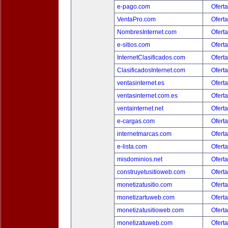
e-pago.com
Oferta
VentaPro.com
Oferta
NombresInternet.com
Oferta
e-sitios.com
Oferta
InternetClasificados.com
Oferta
ClasificadosInternet.com
Oferta
ventasinternet.es
Oferta
ventasinternet.com.es
Oferta
ventainternet.net
Oferta
e-cargas.com
Oferta
internetmarcas.com
Oferta
e-lista.com
Oferta
misdominios.net
Oferta
construyetusitioweb.com
Oferta
monetizatusitio.com
Oferta
monetizartuweb.com
Oferta
monetizatusitioweb.com
Oferta
monetizatuweb.com
Oferta